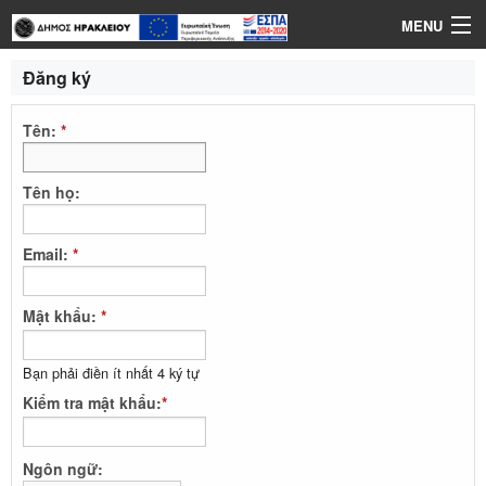
MENU
Đăng nhập
Đăng ký
Ngôn ngữ
Tên:
*
Trợ giúp
Tên họ:
Email:
*
Mật khẩu:
*
Bạn phải điền ít nhất 4 ký tự
Kiểm tra mật khẩu:
*
Ngôn ngữ: