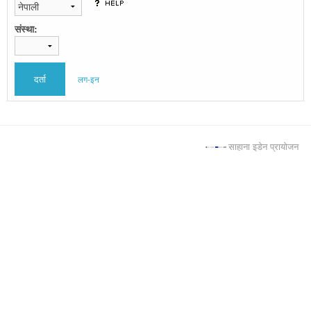
संस्था:
लग-इन
साहाना इडेन प्रायोजन