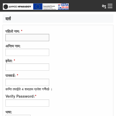
मेनु
लग-इन
दर्ता
भाषा
पहिलो नाम:
*
सहयोग
अन्तिम नाम:
इमेल:
*
पासवर्ड:
*
कम्ति तपाईंले 4 शव्दहरू प्रवेश गर्नैपर्छ ।
Verify Password:
*
भाषा: