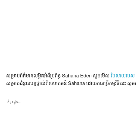
សម្រាប់​ព័ត៌មាន​លម្អិត​អំពី​ប្រព័ន្ធ​ Sahana Eden សូម​មើល
វិបសាយរបស់
សម្រាប់​ជំនួយបន្ត​ផ្ទាល់​ពី​សហគមន៍ Sahana ដោយ​ការ​​ប្រើ​កម្មវិធី​នេះ សូម
កំពុងផ្ទុក...