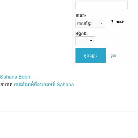
ភាសា:
អង្គការ:
ចូល
 Sahana Eden
​ទៅ​កាន់
ការ​ជជែក​អំពី​សហគមន៍​ Sahana