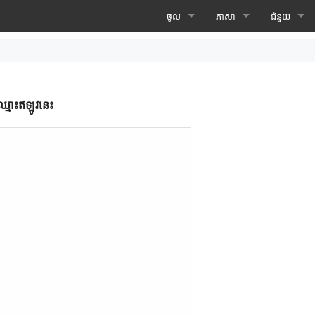
ចូល
ភាសា
ជំនួយ
ចូល
العربية
សូម​ទំនាក់ទ
ចុះឈ្មោះ
Bosanski
អំពី
ឈ្មោះ​ឥឡូវ​នេះ
ភ្លេច​ពាក្យសម្ងាត់
English
Français
Deutsch
Español
Italiano
ភាសាខ្មែរ
Монгол хэл