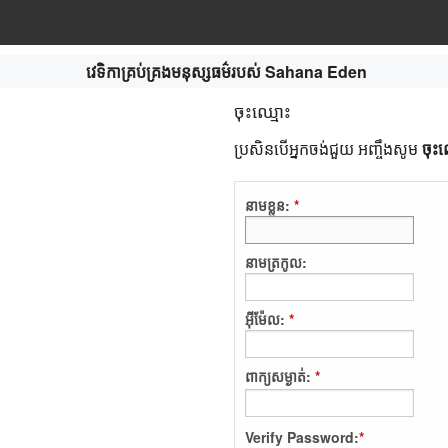
វេទិកា​គ្រប់គ្រងមនុស្ស​ធម៌របស់ Sahana Eden
ចុះឈ្មោះ
ប្រសិនបើ​អ្នក​ចង់ជួយ អញ្ចឹងសូម
ចុះ​
នាម​ខ្លួន:
*
នាមត្រកូល:
អ៊ីម៉ែល:
*
ពាក្យសម្ងាត់:
*
Verify Password:
*