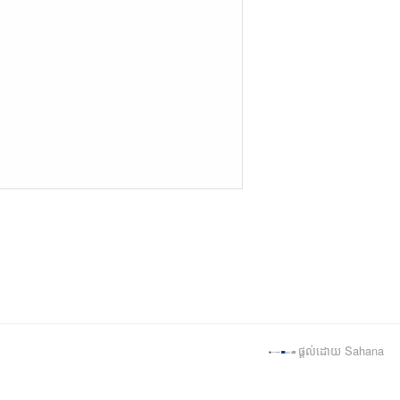
မြန်မာစာ
नेपाली
Polski
دری
پښتو
Português
Tiếng Việt
ផ្ដល់ដោយ Sahana